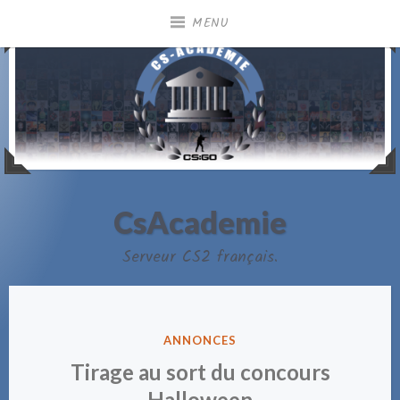
Accéder
MENU
au
contenu
principal
CsAcademie
Serveur CS2 français.
PUBLIÉ
ANNONCES
DANS
Tirage au sort du concours
Halloween