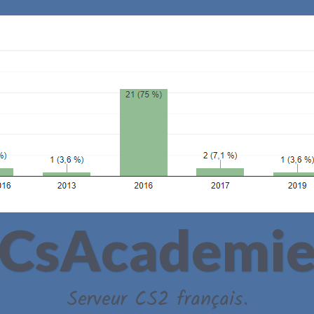
CsAcademi
Serveur CS2 français.