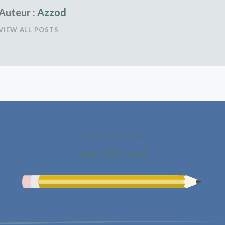
Auteur :
Azzod
VIEW ALL POSTS
Article précédent
ques-2022-rep-8