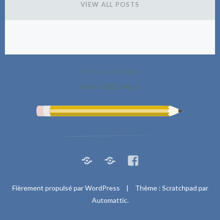
VIEW ALL POSTS
Article précédent
Navigation
ques-2022-rep-1
de
l’article
Rocketchat
Steam
Facebook
Fièrement propulsé par WordPress
|
Thème : Scratchpad par
Automattic
.