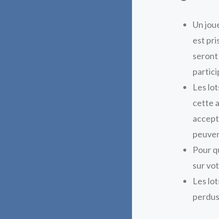
Un joue
est pri
seront
partic
Les lo
cette 
accept
peuvent
Pour q
sur vot
Les lo
perdus