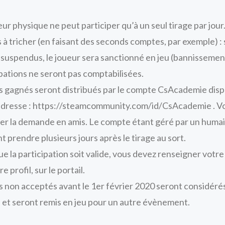
ur physique ne peut participer qu’à un seul tirage par jour.
s à tricher (en faisant des seconds comptes, par exemple) 
 suspendus, le joueur sera sanctionné en jeu (bannissement
ipations ne seront pas comptabilisées.
ts gagnés seront distribués par le compte CsAcademie disp
adresse : https://steamcommunity.com/id/CsAcademie . V
er la demande en amis. Le compte étant géré par un humain
 prendre plusieurs jours après le tirage au sort.
ue la participation soit valide, vous devez renseigner vo
re profil, sur le portail.
ts non acceptés avant le 1er février 2020 seront considé
 et seront remis en jeu pour un autre évènement.