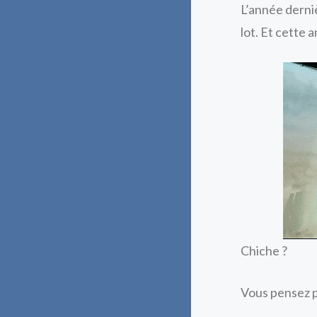
L’année derniè
lot. Et cette 
Chiche ?
Vous pensez p