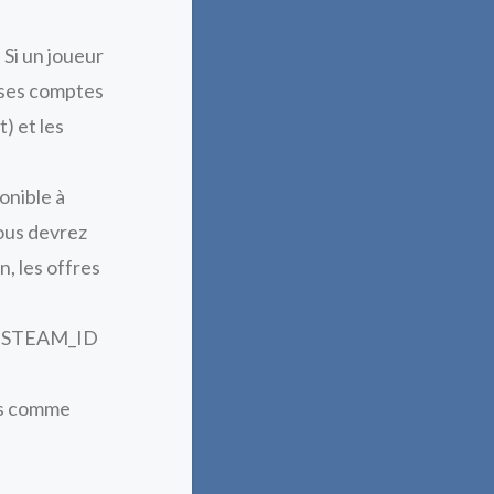
 Si un joueur
: ses comptes
) et les
onible à
ous devrez
, les offres
tre STEAM_ID
rés comme