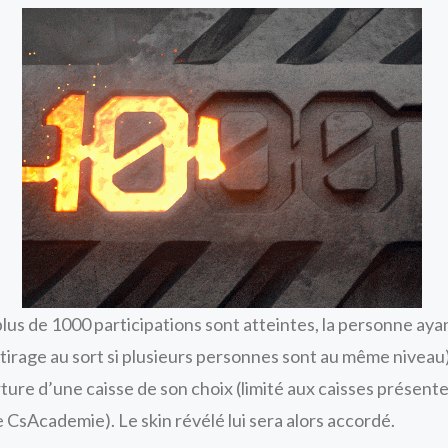
i plus de 1000 participations sont atteintes, la personne ayan
(tirage au sort si plusieurs personnes sont au même niveau
rture d’une caisse de son choix (limité aux caisses présent
e CsAcademie). Le skin révélé lui sera alors accordé.