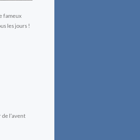
le fameux
us les jours !
 de l’avent