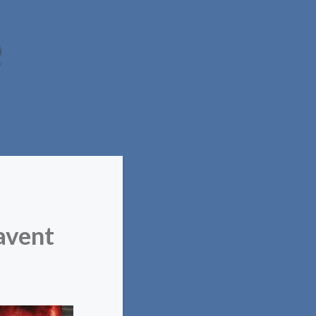
e
’avent