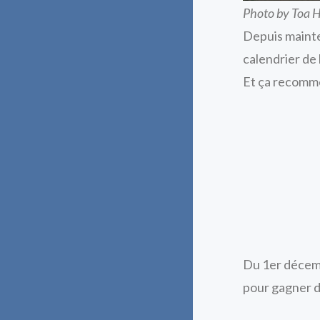
Photo by Toa H
Depuis mainte
calendrier de 
Et ça recomm
Du 1er décemb
pour gagner de