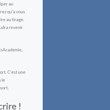
ciper au
urez qu’a vous
ire au tirage.
audra revenir
 CsAcademie,
ort. C’est une
 le
sort.
rire !