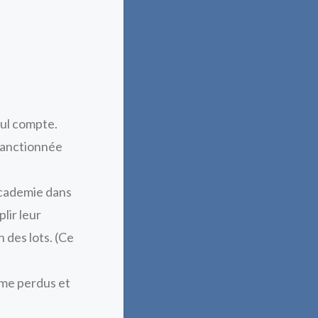
eul compte.
 sanctionnée
Academie dans
lir leur
n des lots. (Ce
mme perdus et