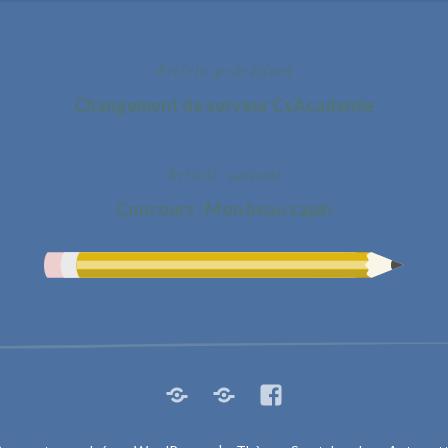
Article précédent
Changement de serveur CsAcademie
Article suivant
Concours : Mon beau sapin
Rocketchat
Steam
Facebook