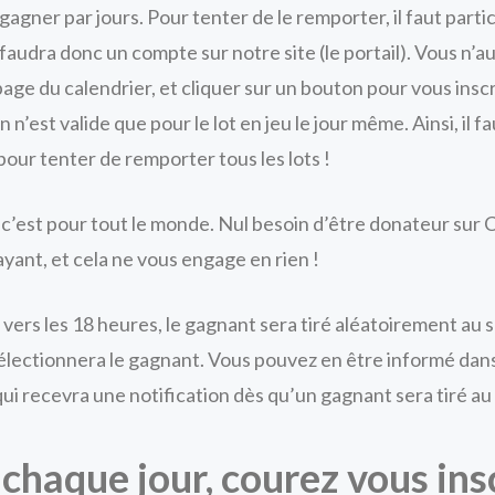
 gagner par jours. Pour tenter de le remporter, il faut parti
s faudra donc un compte sur notre site (le portail). Vous n’a
page du calendrier, et cliquer sur un bouton pour vous inscr
n n’est valide que pour le lot en jeu le jour même. Ainsi, il f
 pour tenter de remporter tous les lots !
, c’est pour tout le monde. Nul besoin d’être donateur sur
ayant, et cela ne vous engage en rien !
vers les 18 heures, le gagnant sera tiré aléatoirement au s
électionnera le gagnant. Vous pouvez en être informé dans
i recevra une notification dès qu’un gagnant sera tiré au 
 chaque jour, courez vous insc