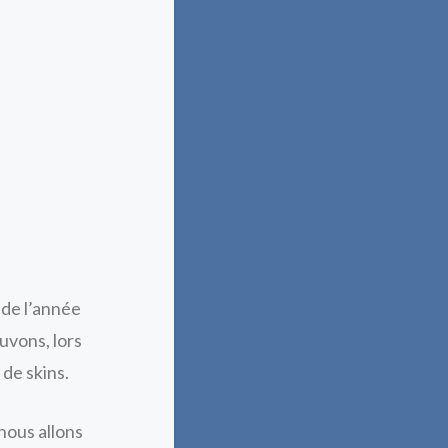
 de l’année
uvons, lors
de skins.
nous allons