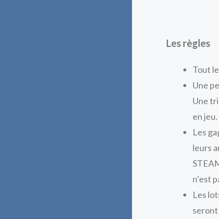
Les règles
Tout le
Une pe
Une tr
en jeu.
Les ga
leurs 
STEAM_I
n’est 
Les lo
seront