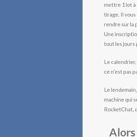
mettre 1 lot à
tirage. Il vou
rendre sur la 
Une inscriptio
tout les jours
Le calendrier
ce n’est pas p
Le lendemain, 
machine qui s
RocketChat, qu
Alors