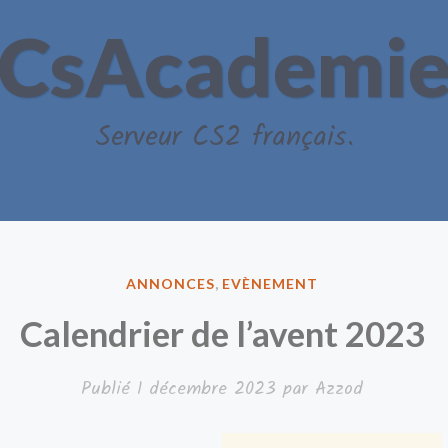
CsAcademi
Serveur CS2 français.
PUBLIÉ
ANNONCES
,
EVÈNEMENT
DANS
Calendrier de l’avent 2023
Publié
1 décembre 2023
par
Azzod