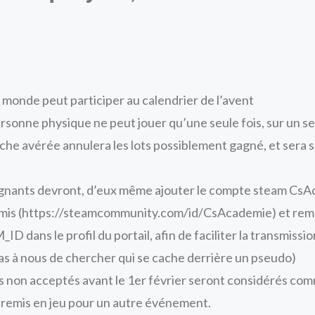
 monde peut participer au calendrier de l’avent
rsonne physique ne peut jouer qu’une seule fois, sur un s
iche avérée annulera les lots possiblement gagné, et sera
gnants devront, d’eux même ajouter le compte steam Cs
amis (https://steamcommunity.com/id/CsAcademie) et remp
D dans le profil du portail, afin de faciliter la transmissio
pas à nous de chercher qui se cache derrière un pseudo)
ts non acceptés avant le 1er février seront considérés co
 remis en jeu pour un autre événement.