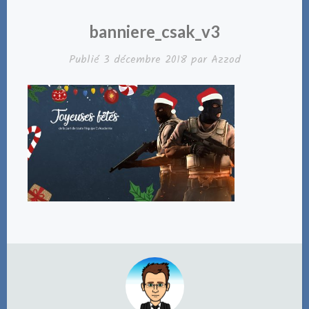
banniere_csak_v3
Publié
3 décembre 2018
par
Azzod