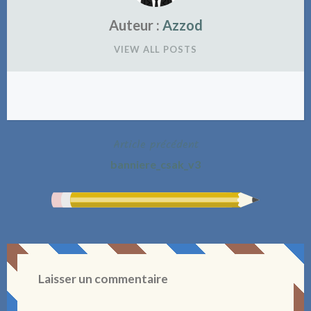
Auteur :
Azzod
VIEW ALL POSTS
Article précédent
Navigation
banniere_csak_v3
de
l’article
Laisser un commentaire